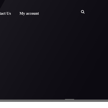
act Us
My account