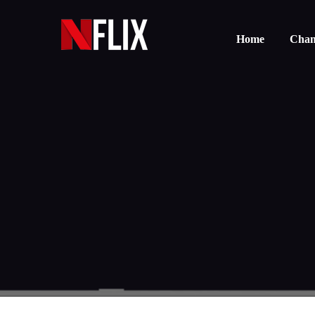
Home
Chann