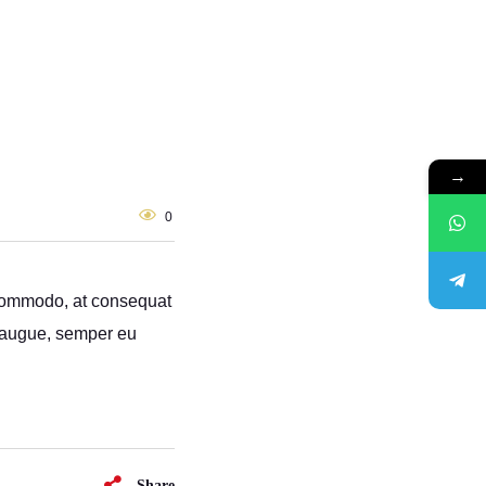
→
0
bh commodo, at consequat
 augue, semper eu
Share